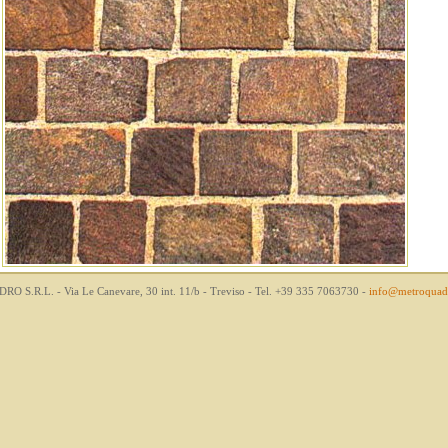
S.R.L. - Via Le Canevare, 30 int. 11/b - Treviso - Tel. +39 335 7063730 -
info@metroquadr